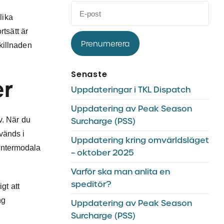
lika
tsätt är
Prenumerera
skillnaden
Senaste
er
Uppdateringar i TKL Dispatch
Uppdatering av Peak Season
ov. När du
Surcharge (PSS)
nvänds i
Uppdatering kring omvärldsläget
 intermodala
– oktober 2025
Varför ska man anlita en
speditör?
gt att
ng
Uppdatering av Peak Season
Surcharge (PSS)