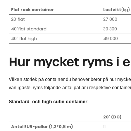
Flat rack container
Lastvikt
(kg)
20´flat
27 000
40´flat standard
39 300
40´ flat high
49 000
Hur mycket ryms i 
Vilken storlek på container du behöver beror på hur mycke
vanligaste, ryms följande antal pallar i respektive containe
Standard- och high cube-container:
20´ (DC)
Antal EUR-pallar (1,2*0,8 m)
11