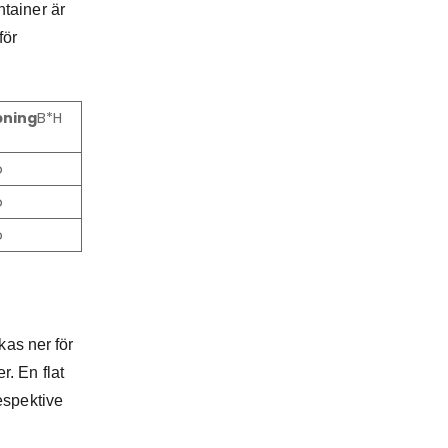
ntainer är
för
pning
B*H
p
p
p
kas ner för
r. En flat
espektive