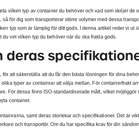
 veta vilken typ av container du behöver och vad som skiljer de o
, så för dig som transporterar större volymer med dessa transpor
ken typ som är lämplig för ditt gods. I denna artikel reder vi ut 
t du vet vilken typ du behöver när du ska frakta gods.
h deras specifikation
t, för att säkerställa att du får den bästa lösningen för dina beh
 olika typer av containrar att välja mellan. För containerfrakt a
otare. För dessa finns ISO-standardiserade mått, vilket möjliggör
byta container.
ainrarna, samt deras storlekar och specifikationer. Det är vikti
verkare och transportör. Om du har specifika krav för din sändni