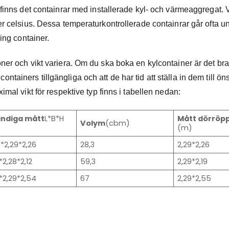
finns det containrar med installerade kyl- och värmeaggregat. V
r celsius. Dessa temperaturkontrollerade containrar går ofta u
ping container.
er och vikt variera. Om du ska boka en kylcontainer är det bra
containers tillgängliga och att de har tid att ställa in dem till ö
mal vikt för respektive typ finns i tabellen nedan:
ändiga mått
L*B*H
Mått dörröp
Volym
(cbm)
(m)
*2,29*2,26
28,3
2,29*2,26
*2,28*2,12
59,3
2,29*2,19
8*2,29*2,54
67
2,29*2,55