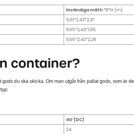
Invändiga mått
L*B*H (m)
5,61*2,43*2,21
11,65*2,43*1,95
11,65*2,43*2,26
en container?
t gods du ska skicka. Om man utgår från pallat gods, som är de
rtyp:
40´(DC)
24