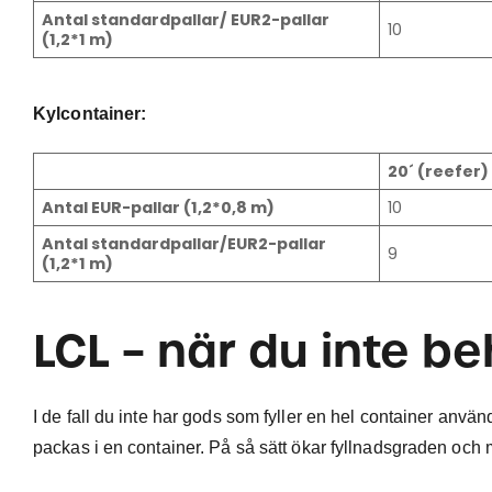
Antal standardpallar/ EUR2-pallar
10
(1,2*1 m)
Kylcontainer:
20´ (reefer)
Antal EUR-pallar (1,2*0,8 m)
10
Antal standardpallar/EUR2-pallar
9
(1,2*1 m)
LCL – när du inte b
I de fall du inte har gods som fyller en hel container använ
packas i en container. På så sätt ökar fyllnadsgraden och m