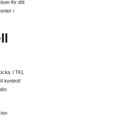
ver för ditt
ontor i
ll
kicka. I TKL
l kontroll
 din
tion