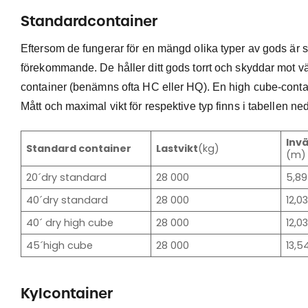
Standardcontainer
Eftersom de fungerar för en mängd olika typer av gods är st
förekommande. De håller ditt gods torrt och skyddar mot v
container (benämns ofta HC eller HQ). En high cube-conta
Mått och maximal vikt för respektive typ finns i tabellen ne
Inv
Standard container
Lastvikt
(kg)
(m)
20´dry standard
28 000
5,89
40´dry standard
28 000
12,0
40´ dry high cube
28 000
12,0
45´high cube
28 000
13,5
Kylcontainer