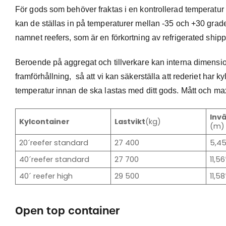
För gods som behöver fraktas i en kontrollerad temperatur 
kan de ställas in på temperaturer mellan -35 och +30 grade
namnet reefers, som är en förkortning av refrigerated ship
Beroende på aggregat och tillverkare kan interna dimension
framförhållning, så att vi kan säkerställa att rederiet har kyl
temperatur innan de ska lastas med ditt gods. Mått och maxi
Inv
Kylcontainer
Lastvikt
(kg)
(m)
20´reefer standard
27 400
5,45
40´reefer standard
27 700
11,56
40´ reefer high
29 500
11,5
Open top container