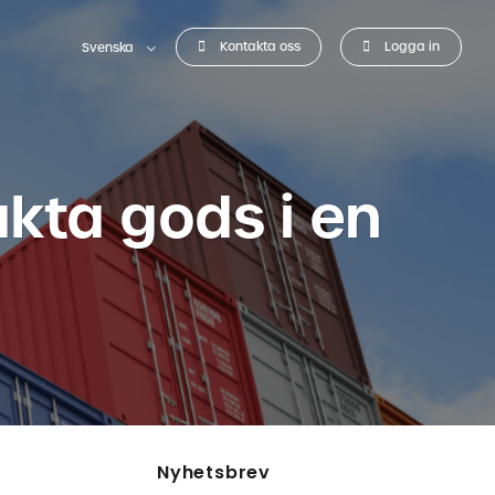
Kontakta oss
Logga in
Svenska
akta gods i en
Nyhetsbrev