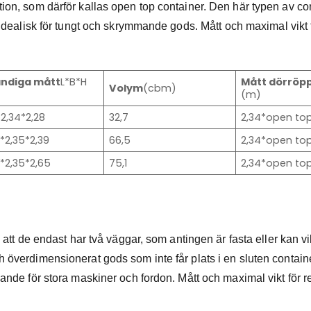
ion, som därför kallas open top container. Den här typen av co
 idealisk för tungt och skrymmande gods.
Mått och maximal vikt 
ändiga mått
L*B*H
Mått dörröp
Volym
(cbm)
(m)
*2,34*2,28
32,7
2,34*open to
3*2,35*2,39
66,5
2,34*open to
3*2,35*2,65
75,1
2,34*open to
 att de endast har två väggar, som antingen är fasta eller kan vi
 överdimensionerat gods som inte får plats i en sluten containe
sande för stora maskiner och fordon. Mått och maximal vikt för r