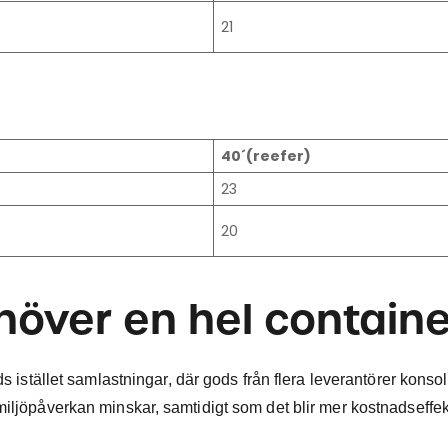
21
40´(reefer)
23
20
ehöver en hel containe
ds istället samlastningar, där gods från flera leverantörer konso
iljöpåverkan minskar, samtidigt som det blir mer kostnadseffekt