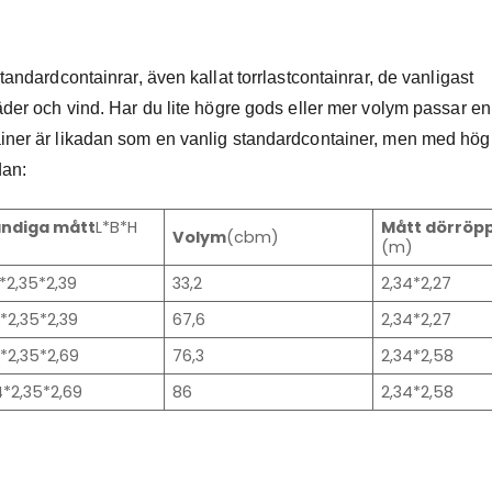
andardcontainrar, även kallat torrlastcontainrar, de vanligast
äder och vind. Har du lite högre gods eller mer volym passar en
iner är likadan som en vanlig standardcontainer, men med hög
dan:
ändiga mått
L*B*H
Mått dörröp
Volym
(cbm)
(m)
*2,35*2,39
33,2
2,34*2,27
3*2,35*2,39
67,6
2,34*2,27
3*2,35*2,69
76,3
2,34*2,58
4*2,35*2,69
86
2,34*2,58