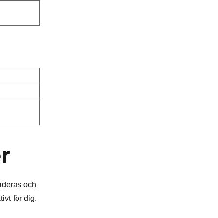
r
lideras och
ivt för dig.