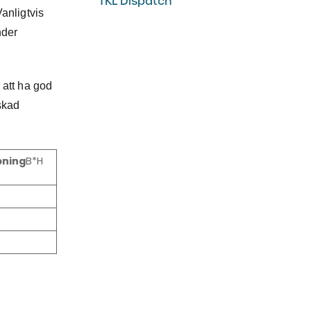
TKL Dispatch
anligtvis
nder
 att ha god
nskad
pning
B*H