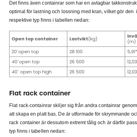
Det finns även containrar som har en avtagbar takkonstrukt
optimal för lastning och lossning med kran, vilket gör den
respektive typ finns i tabellen nedan:
Inv
Open top container
Lastvikt
(kg)
(m)
20´open top
28 100
5,91
40´open top
26 500
12,0
40´ open top high
26 500
12,0
Flat rack container
Flat rack-containrar skiljer sig från andra containrar genom
att skapa en platt bas. De är utformade för skrymmande och
rack container är dessutom extremt tålig och är därför pas
typ finns i tabellen nedan: