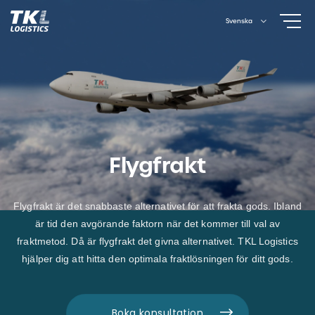
Skip
Svenska
to
content
Flygfrakt
Flygfrakt är det snabbaste alternativet för att frakta gods. Ibland
är tid den avgörande faktorn när det kommer till val av
fraktmetod. Då är flygfrakt det givna alternativet. TKL Logistics
hjälper dig att hitta den optimala fraktlösningen för ditt gods.
Boka konsultation