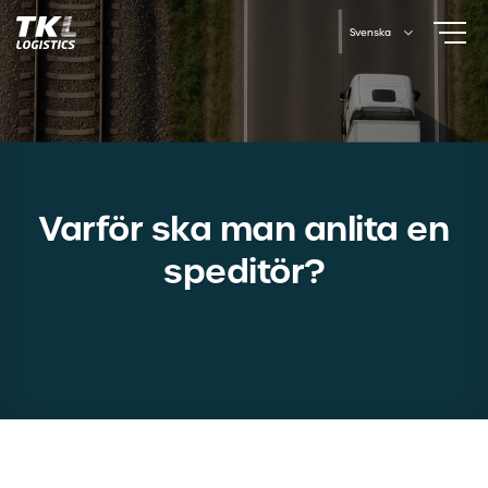
Skip
Svenska
to
content
Varför ska man anlita en
speditör?