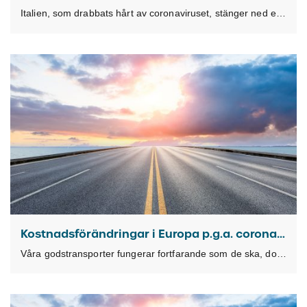
Italien, som drabbats hårt av coronaviruset, stänger ned ej samhällsviktiga företag. Det innebär att verksamheten
Kostnadsförändringar i Europa p.g.a. coronaviruset
Våra godstransporter fungerar fortfarande som de ska, dock har internationella åtgärder relaterade till coronaviruset nu