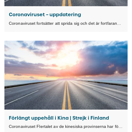
Coronaviruset – uppdatering
Coronaviruset fortsätter att sprida sig och det är fortfarande oroligt i Kina i väntan på
Förlängt uppehåll i Kina | Strejk i Finland
Coronaviruset Flertalet av de kinesiska provinserna har förlängt ledigheterna t.o.m. den 10 februari och Hubeiprovinsen