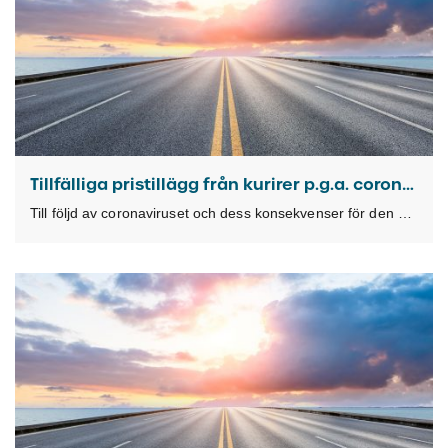
Tillfälliga pristillägg från kurirer p.g.a. coronaviruset
Till följd av coronaviruset och dess konsekvenser för den globala transportsektorn har våra leverantörer av