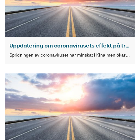
Uppdatering om coronavirusets effekt på transporter
Spridningen av coronaviruset har minskat i Kina men ökar i Europa. Våra transporter fortlöper som