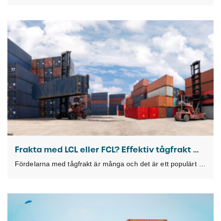
Frakta med LCL eller FCL? Effektiv tågfrakt med TKL Kundportal
Fördelarna med tågfrakt är många och det är ett populärt och kostnadseffektivt fraktalternativ för transporter