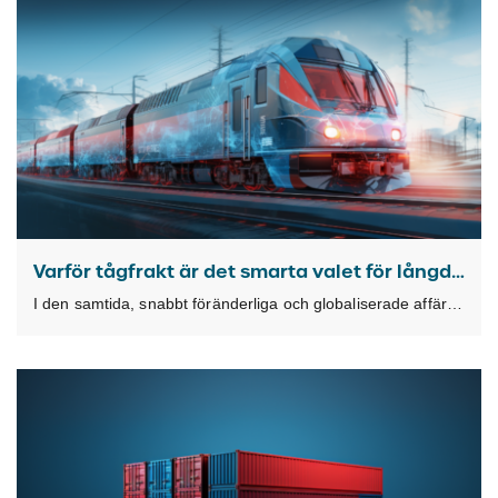
Varför tågfrakt är det smarta valet för långdistansleveranser
I den samtida, snabbt föränderliga och globaliserade affärsmiljön, står transportsektorn inför en rad utmaningar och