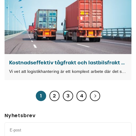
Kostnadseffektiv tågfrakt och lastbilsfrakt med TKL Kundportal
Vi vet att logistikhantering är ett komplext arbete där det ställs allt högre krav på
1
2
3
4
Nyhetsbrev