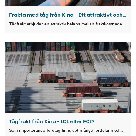
Frakta med tåg från Kina – Ett attraktivt och effektivt alternativ
Tågfrakt erbjuder en attraktiv balans mellan fraktkostnader och ledtider när du ska frakta gods från
Tågfrakt från Kina – LCL eller FCL?
Som importerande företag finns det många fördelar med att välja tågfrakt från Kina för att