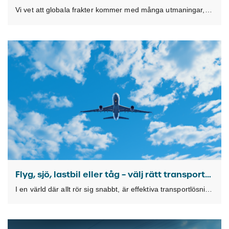
Vi vet att globala frakter kommer med många utmaningar, där en av dem kan vara
Flyg, sjö, lastbil eller tåg – välj rätt transportmetod
I en värld där allt rör sig snabbt, är effektiva transportlösningar avgörande för framgången hos