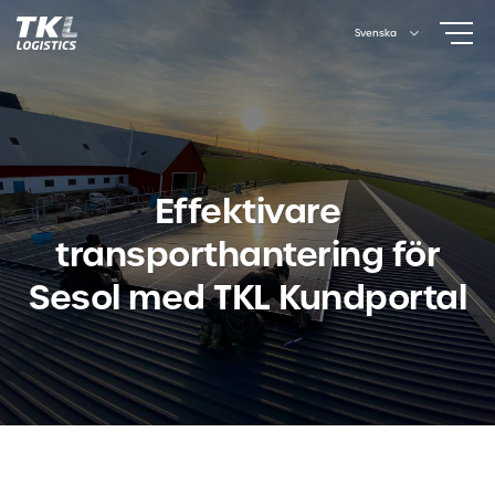
Skip
Svenska
to
content
Effektivare
transporthantering för
Sesol med TKL Kundportal