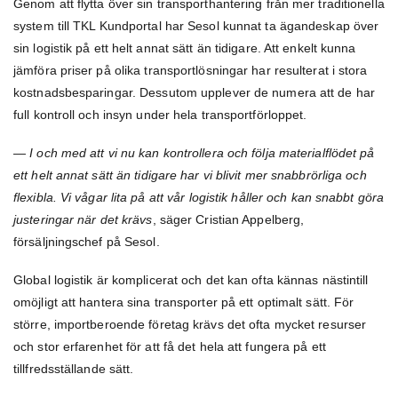
Genom att flytta över sin transporthantering från mer traditionella
system till TKL Kundportal har Sesol kunnat ta ägandeskap över
sin logistik på ett helt annat sätt än tidigare. Att enkelt kunna
jämföra priser på olika transportlösningar har resulterat i stora
kostnadsbesparingar. Dessutom upplever de numera att de har
full kontroll och insyn under hela transportförloppet.
— I och med att vi nu kan kontrollera och följa materialflödet på
ett helt annat sätt än tidigare har vi blivit mer snabbrörliga och
flexibla. Vi vågar lita på att vår logistik håller och kan snabbt göra
justeringar när det krävs
, säger Cristian Appelberg,
försäljningschef på Sesol.
Global logistik är komplicerat och det kan ofta kännas nästintill
omöjligt att hantera sina transporter på ett optimalt sätt. För
större, importberoende företag krävs det ofta mycket resurser
och stor erfarenhet för att få det hela att fungera på ett
tillfredsställande sätt.