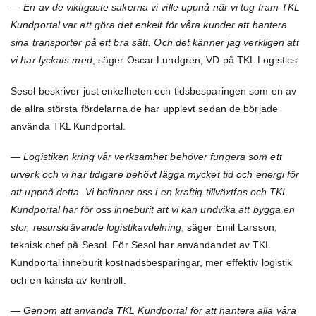
— En av de viktigaste sakerna vi ville uppnå när vi tog fram TKL
Kundportal var att göra det enkelt för våra kunder att hantera
sina transporter på ett bra sätt. Och det känner jag verkligen att
vi har lyckats med
, säger Oscar Lundgren, VD på TKL Logistics.
Sesol beskriver just enkelheten och tidsbesparingen som en av
de allra största fördelarna de har upplevt sedan de började
använda TKL Kundportal.
— Logistiken kring vår verksamhet behöver fungera som ett
urverk och vi har tidigare behövt lägga mycket tid och energi för
att uppnå detta. Vi befinner oss i en kraftig tillväxtfas och TKL
Kundportal har för oss inneburit att vi kan undvika att bygga en
stor, resurskrävande logistikavdelning
, säger Emil Larsson,
teknisk chef på Sesol. För Sesol har användandet av TKL
Kundportal inneburit kostnadsbesparingar, mer effektiv logistik
och en känsla av kontroll.
— Genom att använda TKL Kundportal för att hantera alla våra