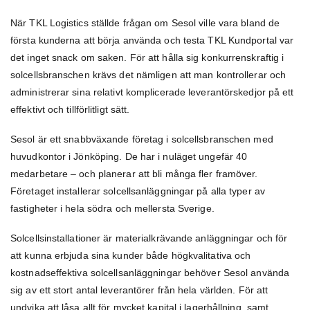
När TKL Logistics ställde frågan om Sesol ville vara bland de
första kunderna att börja använda och testa TKL Kundportal var
det inget snack om saken. För att hålla sig konkurrenskraftig i
solcellsbranschen krävs det nämligen att man kontrollerar och
administrerar sina relativt komplicerade leverantörskedjor på ett
effektivt och tillförlitligt sätt.
Sesol är ett snabbväxande företag i solcellsbranschen med
huvudkontor i Jönköping. De har i nuläget ungefär 40
medarbetare – och planerar att bli många fler framöver.
Företaget installerar solcellsanläggningar på alla typer av
fastigheter i hela södra och mellersta Sverige.
Solcellsinstallationer är materialkrävande anläggningar och för
att kunna erbjuda sina kunder både högkvalitativa och
kostnadseffektiva solcellsanläggningar behöver Sesol använda
sig av ett stort antal leverantörer från hela världen. För att
undvika att låsa allt för mycket kapital i lagerhållning, samt