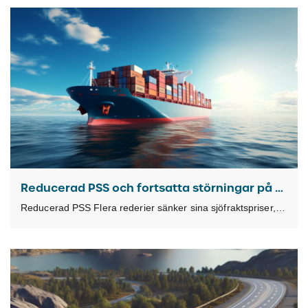
Reducerad PSS och fortsatta störningar på kontinenten
Reducerad PSS Flera rederier sänker sina sjöfraktspriser, vilket gör det möjligt för oss att reducera