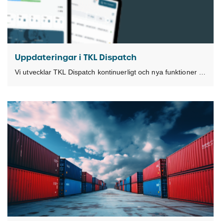
Uppdateringar i TKL Dispatch
Vi utvecklar TKL Dispatch kontinuerligt och nya funktioner och förbättringar levereras nästan varje vecka. För