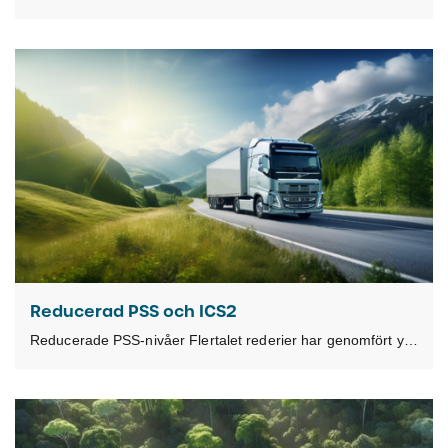
Reducerad PSS och ICS2
Reducerade PSS-nivåer Flertalet rederier har genomfört ytterligare reduktioner av sjöfrakterna från Fjärran Östern för andra