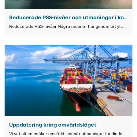
Reducerade PSS-nivåer och utmaningar i kontinenthamnar
Reducerade PSS-nivåer Några rederier har genomfört ytterligare reduktioner av sjöfrakterna från Fjärran Östern, vilket gör
Uppdatering kring omvärldsläget
Vi vet att en osäker omvärld innebär utmaningar för din logistik. Därför håller vi på