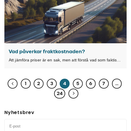
Vad påverkar fraktkostnaden?
Att jämföra priser är en sak, men att förstå vad som faktiskt ligger till grund
1
2
3
4
5
6
7
…
24
Nyhetsbrev