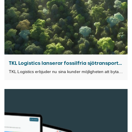
TKL Logistics lanserar fossilfria sjötransporter i samarbete med STX Group
TKL Logistics erbjuder nu sina kunder möjligheten att byta till förnybar flytande biometan (LBM), ett