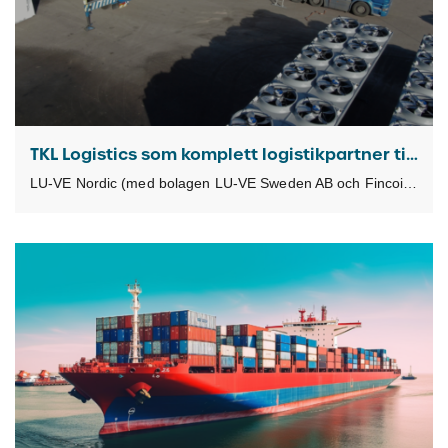
TKL Logistics som komplett logistikpartner till LU-VE Nordic
LU-VE Nordic (med bolagen LU-VE Sweden AB och Fincoil LU-VE Oy) är en del av