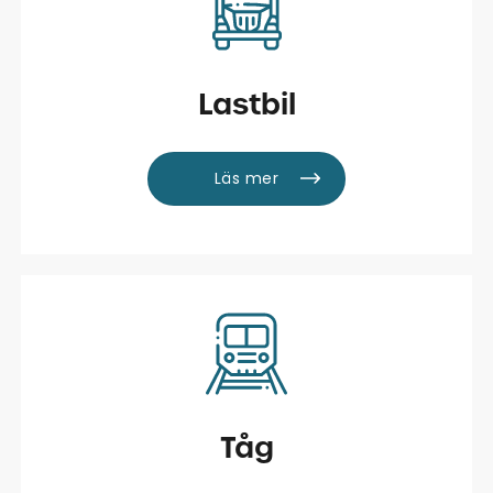
Lastbil
Läs mer
Tåg