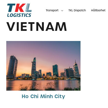
Skip
to
Transport
TKL Dispatch
Hållbarhet
content
VIETNAM
Ho Chi Minh City